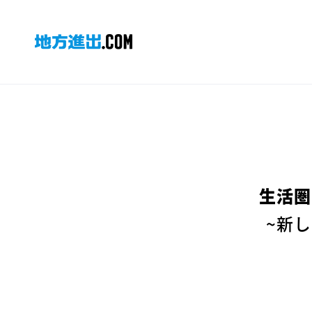
生活圏
~新